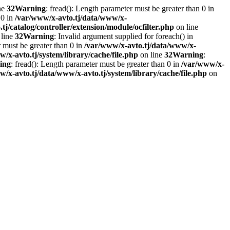
ne
32
Warning
: fread(): Length parameter must be greater than 0 in
 0 in
/var/www/x-avto.tj/data/www/x-
j/catalog/controller/extension/module/ocfilter.php
on line
line
32
Warning
: Invalid argument supplied for foreach() in
r must be greater than 0 in
/var/www/x-avto.tj/data/www/x-
/x-avto.tj/system/library/cache/file.php
on line
32
Warning
:
ing
: fread(): Length parameter must be greater than 0 in
/var/www/x-
/x-avto.tj/data/www/x-avto.tj/system/library/cache/file.php
on