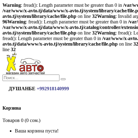
Warning
: fread(): Length parameter must be greater than 0 in
/var/ww
/var/www/x-avto.tj/data/www/x-avto.tj/system/library/cache/file.
avto.tj/system/library/cache/file.php
on line
32
Warning
: Invalid a
96
Warning
: fread(): Length parameter must be greater than 0 in
/var
/var/www/x-avto.tj/data/www/x-avto.tj/catalog/controller/extensi
avto.tj/system/library/cache/file.php
on line
32
Warning
: fread(): 
fread(): Length parameter must be greater than 0 in
/var/www/x-avto.
avto.tj/data/www/x-avto.tj/system/library/cache/file.php
on line
3
line
32
ДУШАНБЕ
+992918140999
Корзина
Товаров 0 (0 сом.)
Ваша корзина пуста!