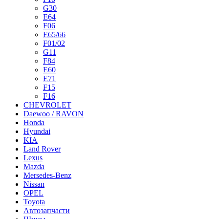
G30
E64
F06
E65/66
F01/02
G11
F84
E60
E71
F15
F16
CHEVROLET
Daewoo / RAVON
Honda
Hyundai
KIA
Land Rover
Lexus
Mazda
Mersedes-Benz
Nissan
OPEL
Toyota
Автозапчасти