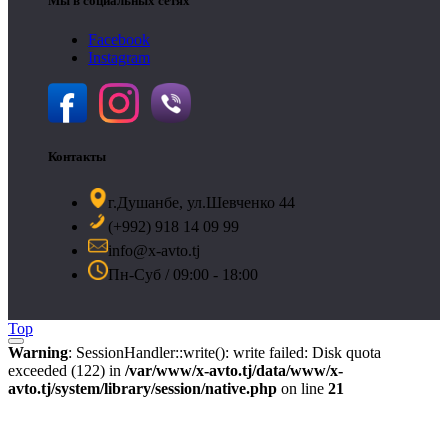
Мы в социальных сетях
Facebook
Instagram
Контакты
г.Душанбе, ул.Шевченко 44
(+992) 918 14 09 99
info@x-avto.tj
Пн-Суб / 09:00 - 18:00
Top
Warning
: SessionHandler::write(): write failed: Disk quota
exceeded (122) in
/var/www/x-avto.tj/data/www/x-
avto.tj/system/library/session/native.php
on line
21