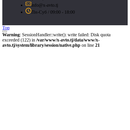
info@x-avto.tj
Пн-Суб / 09:00 - 18:00
Top
Warning
: SessionHandler::write(): write failed: Disk quota
exceeded (122) in
/var/www/x-avto.tj/data/www/x-
avto.tj/system/library/session/native.php
on line
21