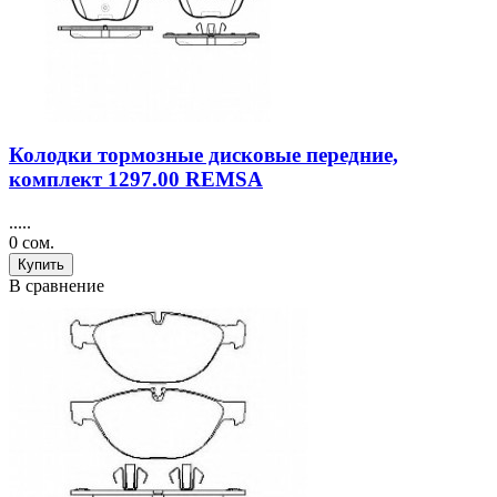
Колодки тормозные дисковые передние,
комплект 1297.00 REMSA
.....
0 сом.
Купить
В сравнение