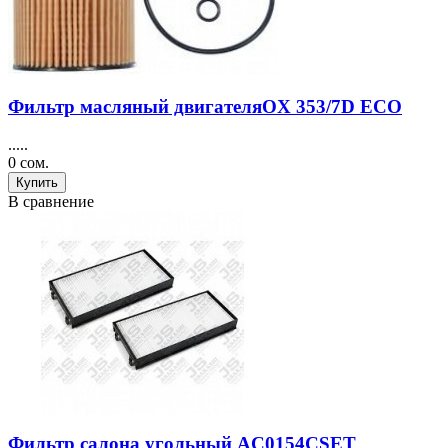
Фильтр масляный двигателяOX 353/7D ECO
.....
0 сом.
Купить
В сравнение
Фильтр салона угольный AC0154CSET