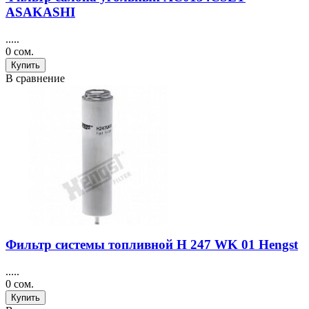
ASAKASHI
.....
0 сом.
Купить
В сравнение
Фильтр системы топливной H 247 WK 01 Hengst
.....
0 сом.
Купить