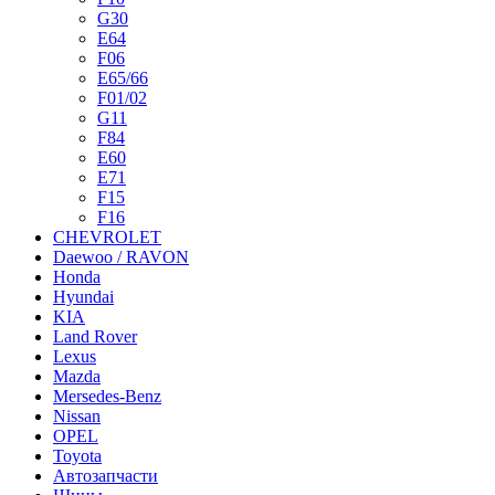
G30
E64
F06
E65/66
F01/02
G11
F84
E60
E71
F15
F16
CHEVROLET
Daewoo / RAVON
Honda
Hyundai
KIA
Land Rover
Lexus
Mazda
Mersedes-Benz
Nissan
OPEL
Toyota
Автозапчасти