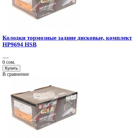
Колодки тормозные задние дисковые, комплект
HP9694 HSB
.....
0 сом.
Купить
В сравнение