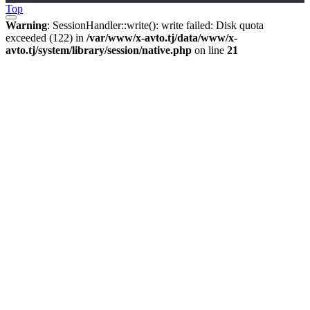
Top
Warning
: SessionHandler::write(): write failed: Disk quota
exceeded (122) in
/var/www/x-avto.tj/data/www/x-
avto.tj/system/library/session/native.php
on line
21