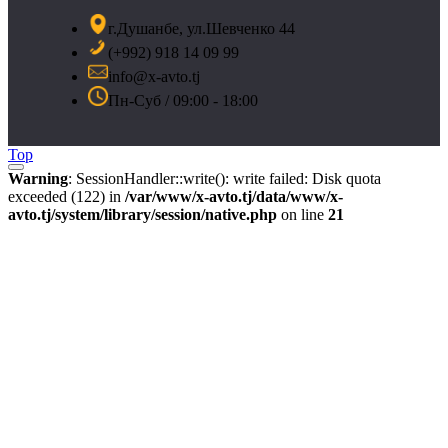
г.Душанбе, ул.Шевченко 44
(+992) 918 14 09 99
info@x-avto.tj
Пн-Суб / 09:00 - 18:00
Top
Warning
: SessionHandler::write(): write failed: Disk quota
exceeded (122) in
/var/www/x-avto.tj/data/www/x-
avto.tj/system/library/session/native.php
on line
21