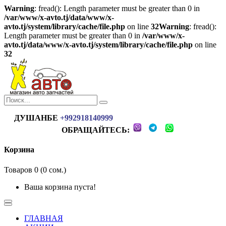
Warning
: fread(): Length parameter must be greater than 0 in
/var/www/x-avto.tj/data/www/x-
avto.tj/system/library/cache/file.php
on line
32
Warning
: fread():
Length parameter must be greater than 0 in
/var/www/x-
avto.tj/data/www/x-avto.tj/system/library/cache/file.php
on line
32
ДУШАНБЕ
+992918140999
ОБРАЩАЙТЕСЬ:
Корзина
Товаров 0 (0 сом.)
Ваша корзина пуста!
ГЛАВНАЯ