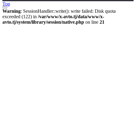
Top
Warning
: SessionHandler::write(): write failed: Disk quota
exceeded (122) in
/var/www/x-avto.tj/data/www/x-
avto.tj/system/library/session/native.php
on line
21